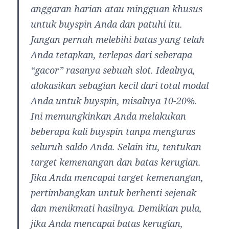
anggaran harian atau mingguan khusus
untuk buyspin Anda dan patuhi itu.
Jangan pernah melebihi batas yang telah
Anda tetapkan, terlepas dari seberapa
“gacor” rasanya sebuah slot. Idealnya,
alokasikan sebagian kecil dari total modal
Anda untuk buyspin, misalnya 10-20%.
Ini memungkinkan Anda melakukan
beberapa kali buyspin tanpa menguras
seluruh saldo Anda. Selain itu, tentukan
target kemenangan dan batas kerugian.
Jika Anda mencapai target kemenangan,
pertimbangkan untuk berhenti sejenak
dan menikmati hasilnya. Demikian pula,
jika Anda mencapai batas kerugian,