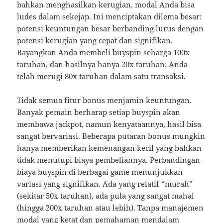
bahkan menghasilkan kerugian, modal Anda bisa
ludes dalam sekejap. Ini menciptakan dilema besar:
potensi keuntungan besar berbanding lurus dengan
potensi kerugian yang cepat dan signifikan.
Bayangkan Anda membeli buyspin seharga 100x
taruhan, dan hasilnya hanya 20x taruhan; Anda
telah merugi 80x taruhan dalam satu transaksi.
Tidak semua fitur bonus menjamin keuntungan.
Banyak pemain berharap setiap buyspin akan
membawa jackpot, namun kenyataannya, hasil bisa
sangat bervariasi. Beberapa putaran bonus mungkin
hanya memberikan kemenangan kecil yang bahkan
tidak menutupi biaya pembeliannya. Perbandingan
biaya buyspin di berbagai game menunjukkan
variasi yang signifikan. Ada yang relatif “murah”
(sekitar 50x taruhan), ada pula yang sangat mahal
(hingga 200x taruhan atau lebih). Tanpa manajemen
modal yang ketat dan pemahaman mendalam