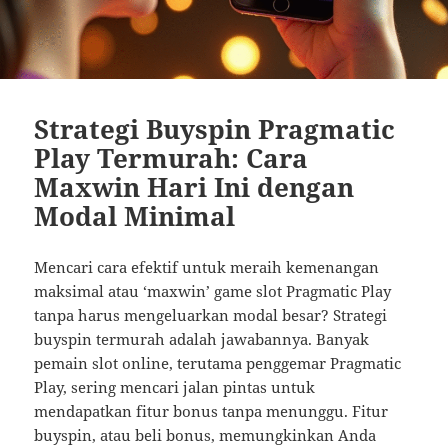
Strategi Buyspin Pragmatic
Play Termurah: Cara
Maxwin Hari Ini dengan
Modal Minimal
Mencari cara efektif untuk meraih kemenangan
maksimal atau ‘maxwin’ game slot Pragmatic Play
tanpa harus mengeluarkan modal besar? Strategi
buyspin termurah adalah jawabannya. Banyak
pemain slot online, terutama penggemar Pragmatic
Play, sering mencari jalan pintas untuk
mendapatkan fitur bonus tanpa menunggu. Fitur
buyspin, atau beli bonus, memungkinkan Anda