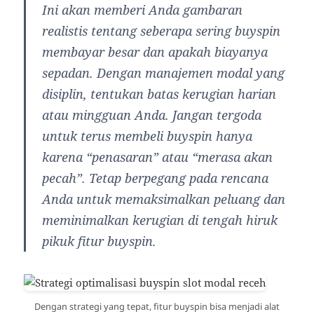
Ini akan memberi Anda gambaran
realistis tentang seberapa sering buyspin
membayar besar dan apakah biayanya
sepadan. Dengan manajemen modal yang
disiplin, tentukan batas kerugian harian
atau mingguan Anda. Jangan tergoda
untuk terus membeli buyspin hanya
karena “penasaran” atau “merasa akan
pecah”. Tetap berpegang pada rencana
Anda untuk memaksimalkan peluang dan
meminimalkan kerugian di tengah hiruk
pikuk fitur buyspin.
Dengan strategi yang tepat, fitur buyspin bisa menjadi alat