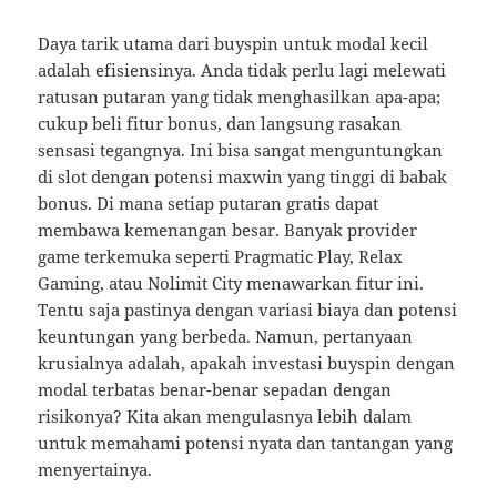
Daya tarik utama dari buyspin untuk modal kecil
adalah efisiensinya. Anda tidak perlu lagi melewati
ratusan putaran yang tidak menghasilkan apa-apa;
cukup beli fitur bonus, dan langsung rasakan
sensasi tegangnya. Ini bisa sangat menguntungkan
di slot dengan potensi maxwin yang tinggi di babak
bonus. Di mana setiap putaran gratis dapat
membawa kemenangan besar. Banyak provider
game terkemuka seperti Pragmatic Play, Relax
Gaming, atau Nolimit City menawarkan fitur ini.
Tentu saja pastinya dengan variasi biaya dan potensi
keuntungan yang berbeda. Namun, pertanyaan
krusialnya adalah, apakah investasi buyspin dengan
modal terbatas benar-benar sepadan dengan
risikonya? Kita akan mengulasnya lebih dalam
untuk memahami potensi nyata dan tantangan yang
menyertainya.